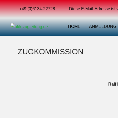
+49 (0)6134-22728
Diese E-Mail-Adresse ist 
HOME
ANMELDUNG
ZUGKOMMISSION
Ralf