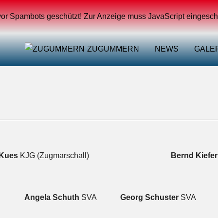
vor Spambots geschützt! Zur Anzeige muss JavaScript eingescha
ZUGUMMERN
NEWS
GALE
 Kues
KJG (Zugmarschall)
Bernd Kiefer
Angela Schuth
SVA
Georg Schuster
SVA