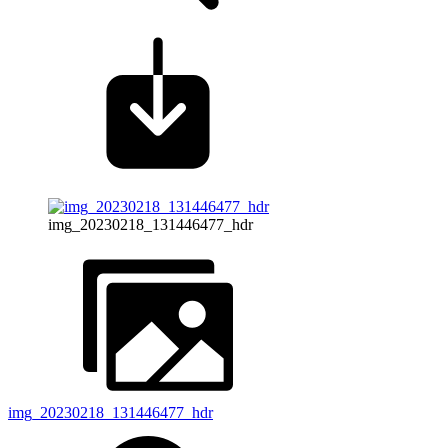
img_20230218_131446477_hdr
img_20230218_131446477_hdr