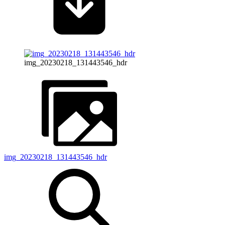
img_20230218_131443546_hdr
img_20230218_131443546_hdr