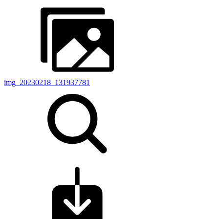
img_20230218_131937781