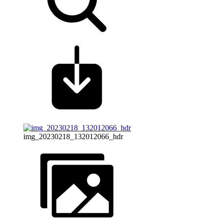
img_20230218_132012066_hdr