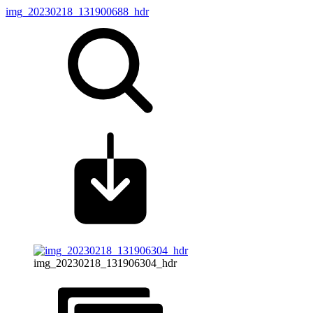
img_20230218_131900688_hdr
img_20230218_131906304_hdr