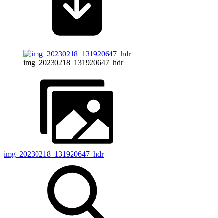
img_20230218_131920647_hdr
img_20230218_131920647_hdr