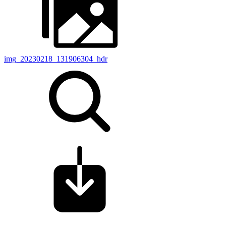
img_20230218_131906304_hdr