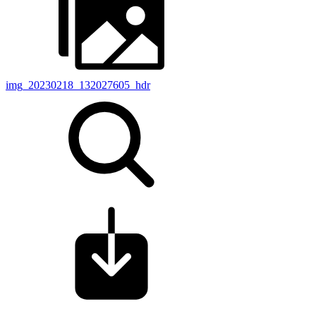
img_20230218_132027605_hdr