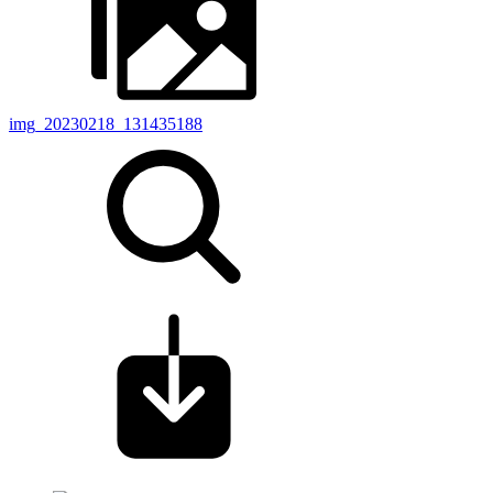
img_20230218_131435188