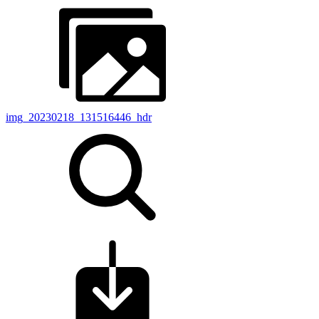
img_20230218_131516446_hdr