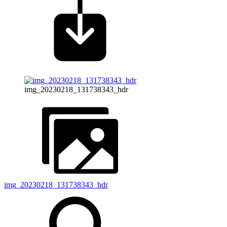
img_20230218_131738343_hdr
img_20230218_131738343_hdr