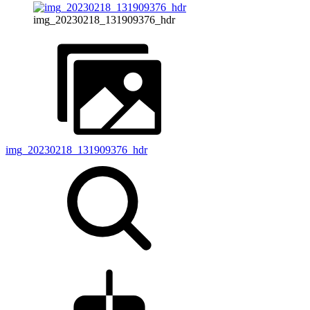
img_20230218_131909376_hdr
img_20230218_131909376_hdr