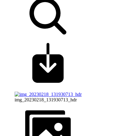
img_20230218_131930713_hdr