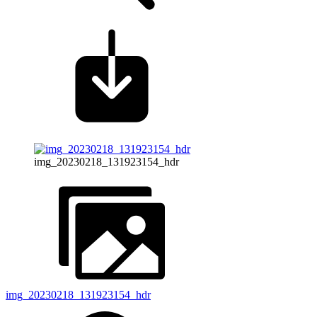
img_20230218_131923154_hdr
img_20230218_131923154_hdr