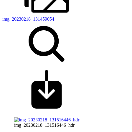
img_20230218_131459054
img_20230218_131516446_hdr