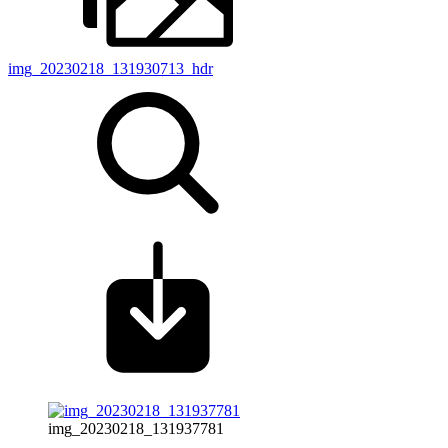
img_20230218_131930713_hdr
img_20230218_131937781