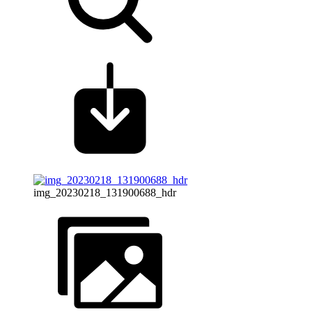
img_20230218_131900688_hdr