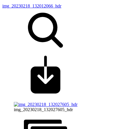
img_20230218_132012066_hdr
img_20230218_132027605_hdr